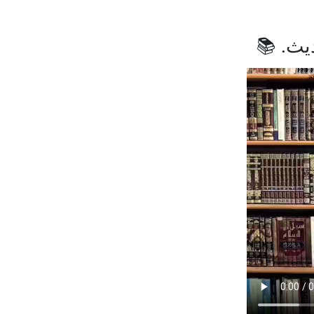
ديث.
📚