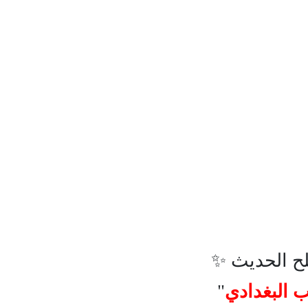
ح الحديث
✨
 البغدادي
"