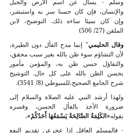
وسلم - يسأل عن اسم الأرض والجبل
والإنسان، فإن كان حسنا سر به واستبشر،
وإن كان سيئا ساءه ذلك. التوضيح، لابن
الملقن (27/ 506)
وقال الحليمي
" إنما مدح الفأل دون الطيرة،
لأن التشاؤم سوء ظن بالله بغير سبب محقق،
والتفاؤل حسن ظن به، والمؤمن مأمور
بحسن الظن بالله على كل حال. التوشيح
شرح الجامع الصحيح،للسيوطي (8/ 3541).
ولهذا أرشد النبي عليه الصلاة والسلام إلى
ضرورة الأخذ بالفأل الحسن، وفسره
بقوله
«الكَلِمَةُ الصَّالِحَةُ يَسْمَعُهَا أَحَدُكُمْ».
- فالمسلم العاقل إذا عجزعن تقديم النفع