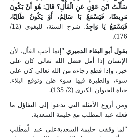
سَأَلْتُ ابْنَ عَوْنٍ عَنِ الْفَأْلِ؟ قَالَ: هُوَ أَنْ يَكُونَ
مَرِيضًا، فَيَسْمَعُ يَا سَالِمُ، أَوْ يَكُونُ طَالِبًا،
فَيَسْمَعُ يَا وَاجِدُ
. شرح السنة، للبغوي (12/
176).
يقول أبو البقاء الدميري
"إنما أحب الفأل، لأن
الإنسان إذا أمل فضل الله تعالى كان على
خير، وإذا قطع رجاءه من الله تعالى كان على
سوء، والطيرة فيها سوء ظن وتوقع البلاء.
حياة الحيوان الكبرى (2/ 135).
ومن أروع الأمثلة التي تدعوا إلى التفاؤل ما
فعله عبد المطلب مع حليمة السعدية.
"لما وقفت حليمة السعديةعلى عبد الْمطَلب