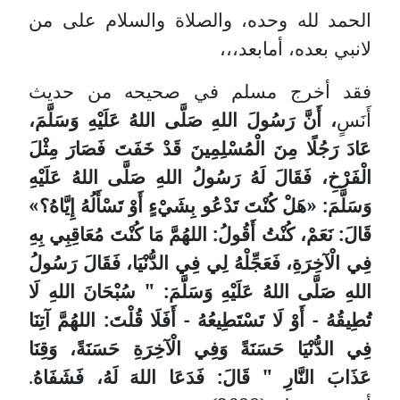
الحمد لله وحده، والصلاة والسلام على من
لانبي بعده، أمابعد،،،
فقد أخرج مسلم في صحيحه من حديث
أَنَسٍ
، أَنَّ رَسُولَ اللهِ صَلَّى اللهُ عَلَيْهِ وَسَلَّمَ،
عَادَ رَجُلًا مِنَ الْمُسْلِمِينَ قَدْ خَفَتَ فَصَارَ مِثْلَ
الْفَرْخِ، فَقَالَ لَهُ رَسُولُ اللهِ صَلَّى اللهُ عَلَيْهِ
وَسَلَّمَ: «هَلْ كُنْتَ تَدْعُو بِشَيْءٍ أَوْ تَسْأَلُهُ إِيَّاهُ؟»
قَالَ: نَعَمْ، كُنْتُ أَقُولُ: اللهُمَّ مَا كُنْتَ مُعَاقِبِي بِهِ
فِي الْآخِرَةِ، فَعَجِّلْهُ لِي فِي الدُّنْيَا، فَقَالَ رَسُولُ
اللهِ صَلَّى اللهُ عَلَيْهِ وَسَلَّمَ: " سُبْحَانَ اللهِ لَا
تُطِيقُهُ - أَوْ لَا تَسْتَطِيعُهُ - أَفَلَا قُلْتَ: اللهُمَّ آتِنَا
فِي الدُّنْيَا حَسَنَةً وَفِي الْآخِرَةِ حَسَنَةً، وَقِنَا
عَذَابَ النَّارِ " قَالَ: فَدَعَا اللهَ لَهُ، فَشَفَاهُ
.