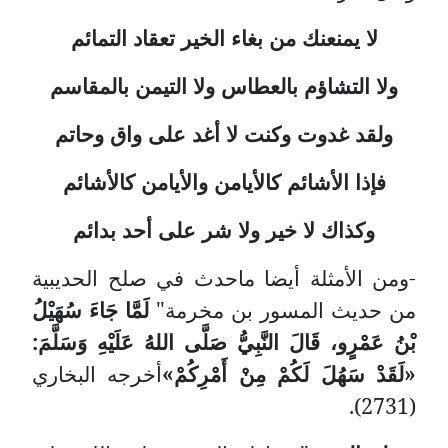
لا يمنعنك من بغاء الخير تعقاد التمائم
ولا التشاؤم بالعطاس ولا التيمن بالمقاسم
ولقد غدوت وكنت لا أغد على واق وحاتم
فإذا الأشائم كالأيامن والأيامن كالأشائم
وكذاك لا خير ولا شر على أحد بدائم
-ومن الأمثلة أيضا ماحدث في صلح الحديبية
من حديث المسور بن مخرمة"
لَمَّا جَاءَ سُهَيْلُ
بْنُ عَمْرٍو، قَالَ النَّبِيُّ صَلَّى اللهُ عَلَيْهِ وَسَلَّمَ:
«لَقَدْ سَهُلَ لَكُمْ مِنْ أَمْرِكُمْ»
أخرجه البخاري
(2731).