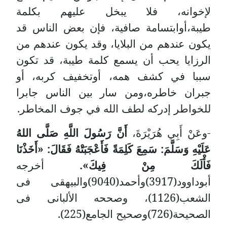
لإخوانه، فلا يبخل عليهم بكلمة
طيبة،أوابتسامة صافية، فإن بعض الناس قد
يكون عندهم من البلايا، وقد يكون عندهم من
الرزايا يحب أن يسمع كلمة طيبة، قد تكون
سببا في كشف همه، أوتخفيف كربه، أو
جبران خاطره،ومن سار بين الناس جابرا
للخواطر إدركه لطف الله في جوف المخاطر.
-وعَنْ أَبِي هُرَيْرَةَ،
أَنَّ رَسُولَ اللَّهِ صَلَّى اللهُ
عَلَيْهِ وَسَلَّمَ: سَمِعَ كَلِمَةً فَأَعْجَبَتْهُ فَقَالَ: «أَخَذْنَا
فَأْلَكَ مِنْ فِيكَ».
أخرجه
أبوداوود(3917)وأحمد(9040)والبيهقى فى
الشعب(1126)، وصححه الألبانى فى
الصحيحة(726)وصحيح الجامع(225).