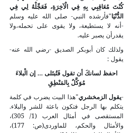
كُنْتَ مُعَاقِبِي بِهِ فِي الْآخِرَةِ، فَعَجِّلْهُ لِي فِي
الدُّنْيَا
"فأرشده النبي- صلى الله عليه وسلم
-أنه لا يستطيعة، ولا يقوى على تحمله،ولا
يقدرأن يصبر عليه.
ولذلك كان أبوبكر الصديق -رضي الله عنه-
يقول :
احفظ لسانكَ أن تقول فَتُبتَلى ... إن الْبلاءَ
مُوَكَّلٌ بِالمَنْطِقِ
-
يقول الزمخشري
"هذا البيت يضرب في كلمة
يتكلم بها الرجل فتكون باعثة للشر والبلاء.
المستقصى في أمثال العرب (1/ 305)،
والأمثال والحكم، للماوردى(ص: 177)،