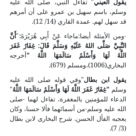
يقول العيني
" تفاءل النبي، صلى الله عليه
وسلم، باسم سهيل بن عمرو على أن أمرهم
قد سهل لهم. عمدة القاري (14/ 12).
-ومن الأمثلة أيضا:ماجاء
عَنْ أَبِي هُرَيْرَةَ
: َأَنَّ
النَّبِيَّ صَلَّى اللهُ عَلَيْهِ وَسَلَّمَ قَالَ: غِفَارُ غَفَرَ
اللَّهُ لَهَا وَأَسْلَمُ سَالَمَهَا اللَّهُ "
أخرجه
البخاري(1006)،ومسلم (679).
يقول ابن بطال
"وفي قوله صلى الله عليه
وسلم
"غِفَارُ غَفَرَ اللَّهُ لَهَا وَأَسْلَمُ سَالَمَهَا اللَّهُ
"
الدعاء للمؤمنين بالمغفرة، تفاءل لهما -صلى
الله عليه وسلم-من أسمائهما فألا حسنا، وكان
يعجبه الفأل الحسن. شرح البخارى لابن بطال
(3/ 7).