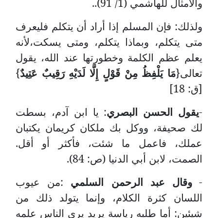
والأمثال للهاشمي (1/ 91)..
ولذلك: فإن المسلم إذا أراد أن يتكلم فليعرف
متى يتكلم، وبماذا يتكلم، ومتى يسكت،لأنه
يعلم عظم الكلمة وخطورتها عند الله، يقول
تعالى{
مَا يَلْفِظُ مِنْ قَوْلٍ إِلَّا لَدَيْهِ رَقِيبٌ عَتِيدٌ
}
[ق: 18]
-
يقول الحسن البصري
: يا ابن آدم، بسطت
لك صحيفة، ووكل بك ملكان كريمان يكتبان
عملك، فاعمل ما شئت، فأكثر أو أقل.
الصمت، لابن أبي الدنيا (ص: 84).
-
وقال عبد الرحمن السلمي
:من عيوب
اللسان كثرة الكلام، وإنما يتولد ذلك من
شيئين: أما طلبه رياسة يريد يري الناس علمه