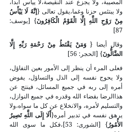
المصيبة، ولا يجزع عند النقيصة،لا ييأس أبدا،
ولا يبتئس حزنا وغما،يقول تعالى {
إنَّهُ لَا يَيْأَسُ
مِنْ رَوْحِ اللَّهِ إِلَّا الْقَوْمُ الْكَافِرُونَ
} [يوسف:
87]
وقال أيضا {
وَمَنْ يَقْنَطُ مِنْ رَحْمَةِ رَبِّهِ إِلَّا
الضَّالُّونَ
} [الحجر: 56]
فعلى المرء أن ينظر إلى الأمور بعين التفاؤل،
ولا يحوج نفسه إلى الذل والتساؤل، يفوض
أمره إلى ربه في جميع المسائل، فينتج عن
هذاالرضا بقضاء الله وقدره في جميع النوازل،
والتسليم لأمره، والانخلاع عن كل ما سواه،ولا
يرهق نفسه في تدبير أمره{
أَلَا إِلَى اللَّهِ تَصِيرُ
الأُمُورُ
} [الشورى: 53]،فكل ما سوى الله