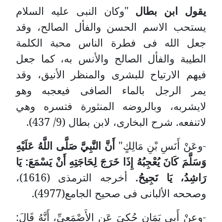
يقول ابن بطال
"وكان النبى عليه السلام
يستحب الاسم الحسن والفأل الصالح، وقد
جعل الله فى فطرة الناس محبة الكلمة
الطيبة والفأل الصالح والأنس به، كما جعل
فيهم الارتياح للبشرى والمنظر الأنيق، وقد
يمر الرجل بالماء الصافى فيعجبه وهو
لايشربه، وبالروضه المنثورة فتسره وهي
لاتنفعه. شرح البخارى، لابن بطال (9/ 437).
-وعَنْ أَنَسِ بْنِ مَالِكٍ"
أَنَّ النَّبِيَّ صَلَّى اللَّهُ عَلَيْهِ
وَسَلَّمَ كَانَ يُعْجِبُهُ إِذَا خَرَجَ لِحَاجَتِهِ أَنْ يَسْمَعَ: يَا
رَاشِدُ، يَا نَجِيحُ.
أخرجه الترمذى (1616)،
وصححه الألبانى فى صحيح الجامع(4977).
-وعنْ أَبِي يَمَانٍ حُكِيَ عَنِ الأَصْمَعِيِّ، أَنَّهُ قَالَ: