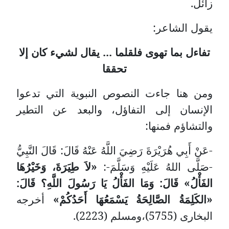
زائل.
يقول الشاعر:
تفاءل بما تهوى فلقلما ... يقال لشيء كان إلا
تحققا
ومن هنا جاءت النصوص النبوية التي تدعوا
الإنسان إلى التفاؤل، والبعد عن التطير
والتشاؤم فمنها:
-عَنْ أَبِي هُرَيْرَةَ رَضِيَ اللَّهُ عَنْهُ قَالَ: قَالَ النَّبِيُّ
-صَلَّى اللهُ عَلَيْهِ وَسَلَّمَ-:
«لاَ طِيَرَةَ، وَخَيْرُهَا
الفَأْلُ» قَالَ: وَمَا الفَأْلُ يَا رَسُولَ اللَّهِ؟ قَالَ:
«الكَلِمَةُ الصَّالِحَةُ يَسْمَعُهَا أَحَدُكُمْ»
أخرجه
البخارى (5755)،ومسلم (2223).