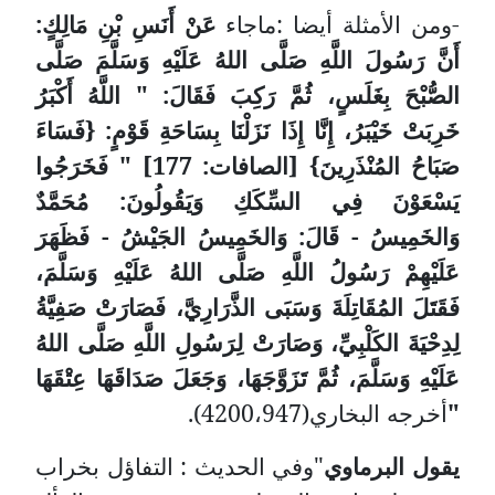
-ومن الأمثلة أيضا :ماجاء
عَنْ أَنَسِ بْنِ مَالِكٍ:
أَنَّ رَسُولَ اللَّهِ صَلَّى اللهُ عَلَيْهِ وَسَلَّمَ صَلَّى
الصُّبْحَ بِغَلَسٍ، ثُمَّ رَكِبَ فَقَالَ: " اللَّهُ أَكْبَرُ
خَرِبَتْ خَيْبَرُ، إِنَّا إِذَا نَزَلْنَا بِسَاحَةِ قَوْمٍ: {فَسَاءَ
صَبَاحُ المُنْذَرِينَ} [الصافات: 177] " فَخَرَجُوا
يَسْعَوْنَ فِي السِّكَكِ وَيَقُولُونَ: مُحَمَّدٌ
وَالخَمِيسُ - قَالَ: وَالخَمِيسُ الجَيْشُ - فَظَهَرَ
عَلَيْهِمْ رَسُولُ اللَّهِ صَلَّى اللهُ عَلَيْهِ وَسَلَّمَ،
فَقَتَلَ المُقَاتِلَةَ وَسَبَى الذَّرَارِيَّ، فَصَارَتْ صَفِيَّةُ
لِدِحْيَةَ الكَلْبِيِّ، وَصَارَتْ لِرَسُولِ اللَّهِ صَلَّى اللهُ
عَلَيْهِ وَسَلَّمَ، ثُمَّ تَزَوَّجَهَا، وَجَعَلَ صَدَاقَهَا عِتْقَهَا
"
أخرجه البخاري(4200،947).
يقول البرماوي
"وفي الحديث : التفاؤل بخراب