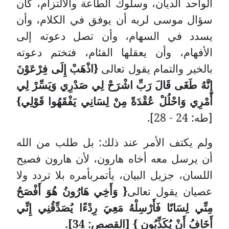
الواحد الديان، وسلوك الطاعة والالتزام، كان
سؤال موسى لربه أن يوفق في الكلام، وأن
يسدد في السهام، وأن تصل دعوته إلى
الأفهام، وأن يعقلها الفئام، فتختم دعوته
بالخير والتمام يقول تعالى
{اذْهَبْ إِلَى فِرْعَوْنَ
إِنَّهُ طَغَى قَالَ رَبِّ اشْرَحْ لِي صَدْرِي وَيَسِّرْ لِي
أَمْرِي وَاحْلُلْ عُقْدَةً مِنْ لِسَانِي يَفْقَهُوا قَوْلِي}
[طه: 24 - 28].
ولم يكتف الأمر عند ذلك: بل طلب من الله
أن يرسل معه أخاه هارون، لأن هارون فصيح
اللسان، جزيل البيان، يأتمربأمره بلا تردد ولا
عصيان يقول تعالى
{ وَأَخِي هَارُونُ هُوَ أَفْصَحُ
مِنِّي لِسَانًا فَأَرْسِلْهُ مَعِيَ رِدْءًا يُصَدِّقُنِي إِنِّي
أَخَافُ أَنْ يُكَذِّبُونِ } [القصص: 34].