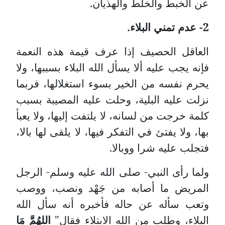
عن الخبط والخلط والهذيان.
2- عدم تمني البلاء.
العاقل الحصيف إذا عرف قيمة هذه النعمة
فإنه يجب عليه ألا يسأل الله البلاء بسببها، ولا
يحرم نفسه من الخير بسوء استغلالها، فربما
نزلت عليه البلية، وحلت عليه المصيبة بسبب
كلمة خرجت من لسانه، لا يلتفت إليها، ولا يعبأ
بها، ولا يفتئ في التفكر فيها، لا يلقى لها بالا،
فتجلب عليه شرا ووبالا.
ولما رأى النبي- صلى الله عليه وسلم- الرجل
المريض ما أصابه من جَهْد ونصب، ووصب
وتعب سأله عن حاله فأخبره أنه سأل الله
البلاء، وطلب من الله الابتلاء فقال"
اللهُمَّ مَا