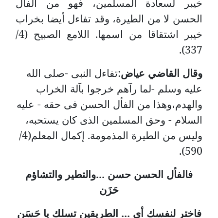
خيبر لسعادة المسلمين، فهو من الفأل
الحسن لا من الطيرة، وقد تفاءل أيضا بخراب
خيبر اشتقاقا من اسمها. اللامع الصبيح (4/
337).
وقال القاضي عياض
:تفاءل النبى -صلى الله
عليه وسلم -لما رآهم خرجوا بآلة الخراب
والهدم،وهذا من الفأل الحسن فى حقه - عليه
السلام - وحق المسلمين الذى كان يستحبه،
وليس من الطيرة المذمومة. إكمال المعلم(4/
590).
فالفأل الحسن حسن ...والتطير والتشاؤم
حَزَن
فاختر لنفسك أي ... الطريقين تسلك يا حَسَن