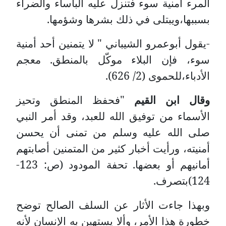
المرء أمنية سوء فتنزل عليه البأساء والضراء
بسببها،ويبتلى في ذلك بشرها وشؤمها.
-يقول أبوعمرو الشيباني " لا يتمنين أحد أمنية
سوء، فإن البلاء موكّل بالمنطق.
معجم
الأدباء،للحموى (2/ 626).
وقال ابن القيم
"فحفظ المنطق وتحيز
الأسماء من توفيق الله للعبد، وقد أمر النبي
صلى الله عليه وسلم من تمنى أن يحسن
أمنيته، ورأيت أخبار كثير من المتمنين أصابتهم
أمانيهم أو بعضها.
تحفة المودود (ص: 123-
124)بتصرف.
وبهذا جاءت الأثار عن السلف الصالح توضح
خطورة هذا الأمر، وألا يستهين به الإنسان لأنه