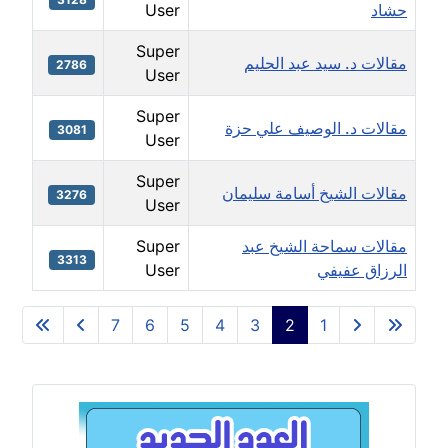
حشاد
User
Super
مقالات د. سيد عبد الحليم
2786
User
Super
مقالات د. الوصيف علي حزة
3081
User
Super
مقالات الشيخ أسامة سليمان
3276
User
مقالات سماحة الشيخ عبد
Super
3313
الرزاق عفيفي
User
icles
7
6
5
4
3
2
1
الصفحة 2 من 7