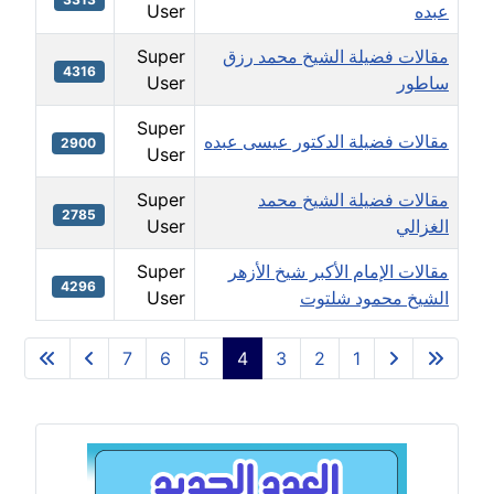
عبده
User
مقالات فضيلة الشيخ محمد رزق
Super
4316
ساطور
User
Super
مقالات فضيلة الدكتور عيسى عبده
2900
User
مقالات فضيلة الشيخ محمد
Super
2785
الغزالي
User
مقالات الإمام الأكبر شيخ الأزهر
Super
4296
الشيخ محمود شلتوت
User
icles
7
6
5
4
3
2
1
الصفحة 4 من 7